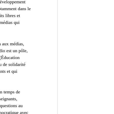
 développement 
notamment dans le 
ts libres et 
 médias qui 
n aux médias, 
io est un pôle, 
 (Éducation 
 de solidarité 
nts et qui 
un temps de 
eignants, 
 questions au 
émocratique avec 