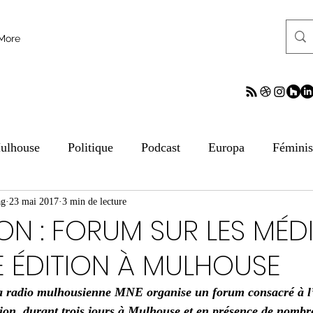
More
ulhouse
Politique
Podcast
Europa
Fémini
ag
tion aux médias
23 mai 2017
3 min de lecture
ESS
Culture
Sciences
ReV
N : FORUM SUR LES MÉDI
E ÉDITION À MULHOUSE
frontalier
Archives
Archives
Archives
Arc
a radio mulhousienne MNE organise un forum consacré à l
tion, durant trois jours à Mulhouse et en présence de nombr