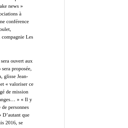
fake news » 
ociations à 
une conférence 
oulet, 
la compagnie Les 
 sera ouvert aux 
o sera proposée, 
, glisse Jean-
et « valoriser ce 
gé de mission 
anges… » « Il y 
e de personnes 
» D’autant que 
s 2016, se 