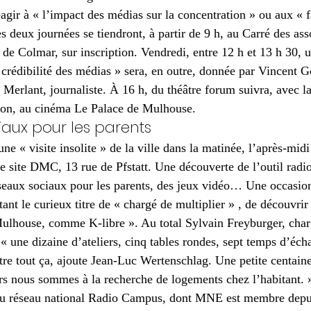
éagir à « l’impact des médias sur la concentration » ou aux « 
s deux journées se tiendront, à partir de 9 h, au Carré des ass
e Colmar, sur inscription. Vendredi, entre 12 h et 13 h 30, 
 crédibilité des médias » sera, en outre, donnée par Vincent G
e Merlant, journaliste. À 16 h, du théâtre forum suivra, avec 
on, au cinéma Le Palace de Mulhouse.
iaux pour les parents
ne « visite insolite » de la ville dans la matinée, l’après-midi
le site DMC, 13 rue de Pfstatt. Une découverte de l’outil radi
eaux sociaux pour les parents, des jeux vidéo… Une occasion
nt le curieux titre de « chargé de multiplier » , de découvrir 
Mulhouse, comme K-libre ». Au total Sylvain Freyburger, char
une dizaine d’ateliers, cinq tables rondes, sept temps d’éch
ntre tout ça, ajoute Jean-Luc Wertenschlag. Une petite centain
urs nous sommes à la recherche de logements chez l’habitant. 
du réseau national Radio Campus, dont MNE est membre depui