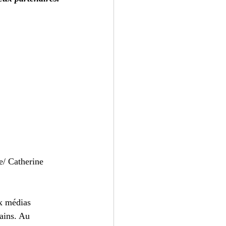
e/ Catherine 
x médias 
ains. Au 