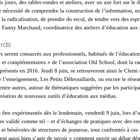
 jours, des tables-rondes et ateliers, avec un axe fort sur le
e nécessité de comprendre la construction de l’information, 
 la radicalisation, de prendre du recul, de tendre vers des espri
e Fanny Marchand, coordinatrice des ateliers d’éducation aux
ards
s seront consacrés aux professionnels, habitués de l’éducatio
s et complémentaires » de l’association Old School, dont la rad
présents en 2016. Jeudi 8 juin, se retrouveront ainsi le Clemi
 l’enseignement, Les Petits Débrouillards, ou encore le réseau
entre autres, autour de thématiques suggérées par les participa
 création de nouveaux outils d’éducation aux médias.
t être expérimentés dès le lendemain, vendredi 9 juin, lors d’
re validé comme tel – et d’échanges de pratiques avec des ens
 et bénévoles de structures de jeunesse, tous confrontés à ces
l peut aussi bien s’agir de savoir « comment ouvrir un débat d