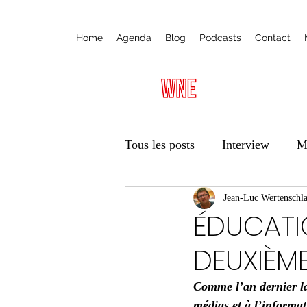
Home
Agenda
Blog
Podcasts
Contact
Tous les posts
Interview
M
Radio
Ateliers
Jean-Luc Wertenschl
Éduca
ÉDUCATIO
DEUXIÈM
Vie des associations
Trans
Comme l’an dernier l
médias et à l’informa