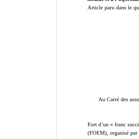
Turc
Cinéma
Critiqu
Article paru dans le q
Au Carré des asso
Fort d’un « franc succ
(FOEM), organisé par 