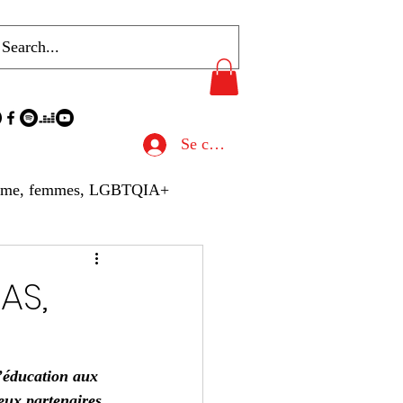
Se connecter
sme, femmes, LGBTQIA+
u de Presse
AS,
hives
Gastronomie
’éducation aux 
eux partenaires.