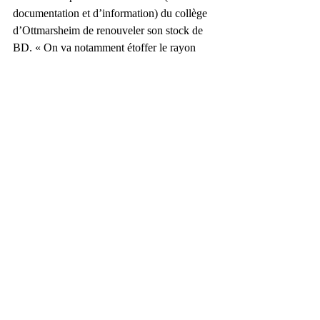
documentation et d’information) du collège 
d’Ottmarsheim de renouveler son stock de 
BD. « On va notamment étoffer le rayon 
manga, indique Michel Bohler. C’est un 
support qui mène les élèves à la lecture. Il y 
a souvent des scénarios très travaillés, avec 
plusieurs niveaux de lecture. »
Parmi la sélection (de mangas et autres, lire 
ci-contre) effectuée avec les libraires, 
chaque élève choisira un livre et la 
prochaine étape sera l’enregistrement d’une 
heure à une heure et demie d’émission 
radio, animée par David et Bertrand, de 
Canal BD Tribulles, dans laquelle chaque 
élève présentera la BD qu’il aura lue. « On 
l’avait déjà fait l’an dernier et ça avait très 
bien marché, les élèves s’étaient beaucoup 
investis », souligne Antoine Jarry. 