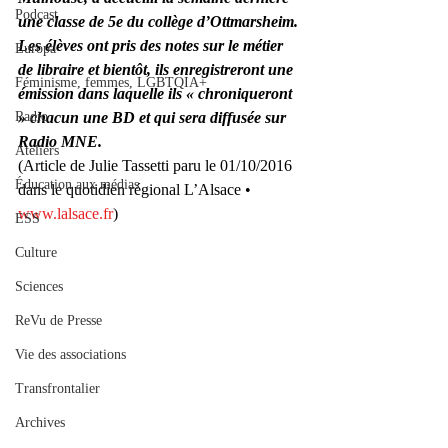
Podcast
une classe de 5e du collège d’Ottmarsheim. 
Les élèves ont pris des notes sur le métier 
Europa
de libraire et bientôt, ils enregistreront une 
Féminisme, femmes, LGBTQIA+
émission dans laquelle ils « chroniqueront 
Radio
» chacun une BD et qui sera diffusée sur 
Radio MNE.
Ateliers
(Article de Julie Tassetti paru le 01/10/2016 
Éducation aux médias
dans le quotidien régional L’Alsace • 
www.lalsace.fr
)
ESS
Culture
Sciences
ReVu de Presse
Vie des associations
Transfrontalier
Archives