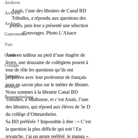
Archives
Anaïs, l’une des libraires de Canal BD 
Archives
Tribulles, a répondu aux questions des 
Archives
jeunes, puis leur a présenté une sélection 
d’ouvrages. Photo L’Alsace
Gastronomie
Turc
Assis en tailleur au pied d’une étagère de 
Cinéma
livres, une douzaine de collégiens posent à 
Critique
tour de rôle les questions qu’ils ont 
Turquie
préparées avec leur professeur de français 
pour en savoir plus sur le métier de libraire. 
musique
Nous sommes à la librairie Canal BD 
Pressemitteilung
Tribulles, à Mulhouse, et c’est Anaïs, l’une 
des libraires, qui répond aux élèves de 5e D 
du collège d’Ottmarsheim.
Sa BD préférée ? Impossible à dire : « C’est 
la question la plus difficile qui soit ! En 
revanche, j’ai un genre préféré, le manga », 