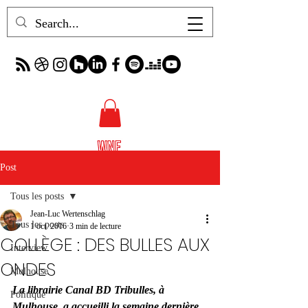
Post
Tous les posts
Jean-Luc Wertenschlag
Tous les posts
1 oct. 2016
3 min de lecture
COLLÈGE : DES BULLES AUX
Interview
ONDES
Mulhouse
La librairie Canal BD Tribulles, à 
Politique
Mulhouse, a accueilli la semaine dernière 