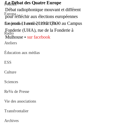
Le Débat des Quatre Europe
Podcast
Débat radiophonique mouvant et différent 
Europa
pour réfléchir aux élections européennes
Le jeudi 11 avril 2019 à 17h30 au Campus 
Féminisme, femmes, LGBTQIA+
Fonderie (UHA), rue de la Fonderie à 
Radio
Mulhouse • 
sur facebook
Ateliers
Éducation aux médias
ESS
Culture
Sciences
ReVu de Presse
Vie des associations
Transfrontalier
Archives