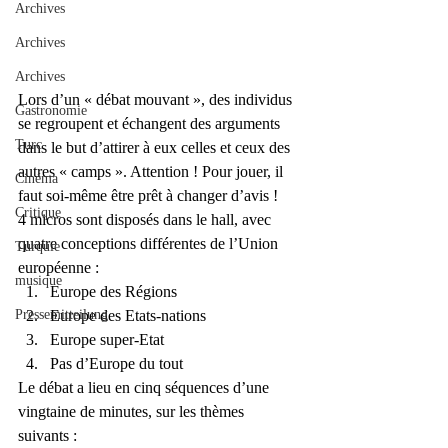
Archives
Archives
Archives
Lors d’un « débat mouvant », des individus 
Gastronomie
se regroupent et échangent des arguments 
Turc
dans le but d’attirer à eux celles et ceux des 
autres « camps ». Attention ! Pour jouer, il 
Cinéma
faut soi-même être prêt à changer d’avis !
Critique
4 micros sont disposés dans le hall, avec 
quatre conceptions différentes de l’Union 
Turquie
européenne :
musique
Europe des Régions
Pressemitteilung
Europe des Etats-nations
Europe super-Etat
Pas d’Europe du tout
Le débat a lieu en cinq séquences d’une 
vingtaine de minutes, sur les thèmes 
suivants :