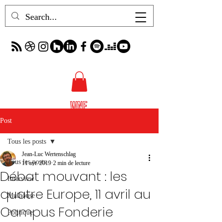
Post
Tous les posts
Jean-Luc Wertenschlag
Tous les posts
11 avr. 2019
2 min de lecture
Débat mouvant : les
Interview
quatre Europe, 11 avril au
Mulhouse
Campus Fonderie
Politique