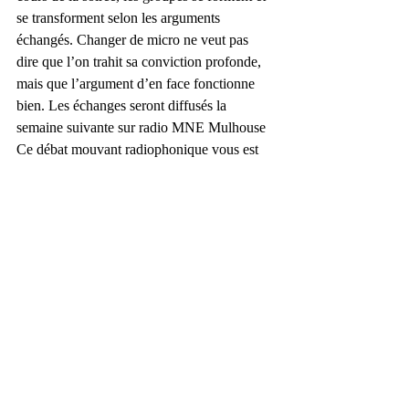
se transforment selon les arguments 
échangés. Changer de micro ne veut pas 
dire que l’on trahit sa conviction profonde, 
mais que l’argument d’en face fonctionne 
bien. Les échanges seront diffusés la 
semaine suivante sur radio MNE Mulhouse
Ce débat mouvant radiophonique vous est 
proposé par Radio MNE / Association 
Schick Süd Elsàss / des enseignants et 
étudiants de la FSESJ
Venez nombreuses et nombreux, c’est bien 
sûr gratuit !
Posts récents
Voir tout