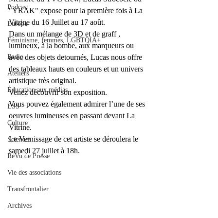
Podcast
"YRAK" expose pour la première fois à La 
Vitrine du 16 Juillet au 17 août.
Europa
Dans un mélange de 3D et de graff , 
Féminisme, femmes, LGBTQIA+
lumineux, à la bombe, aux marqueurs ou 
Radio
avec des objets detournés, Lucas nous offre 
des tableaux hauts en couleurs et un univers 
Ateliers
artistique très original.
Éducation aux médias
Venez découvrir son exposition.
Vous pouvez également admirer l’une de ses 
ESS
oeuvres lumineuses en passant devant La 
Culture
Vitrine.
Le Vernissage de cet artiste se déroulera le 
Sciences
samedi 27 juillet à 18h.
ReVu de Presse
Vie des associations
Transfrontalier
Archives