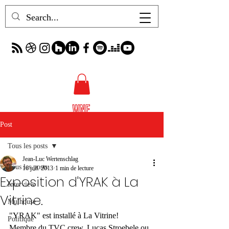
Post
Tous les posts
Jean-Luc Wertenschlag
Tous les posts
16 juil. 2013
1 min de lecture
Exposition d'YRAK à La
Interview
Vitrine.
Mulhouse
"YRAK" est installé à La Vitrine!
Politique
Membre du TVC crew, Lucas Stroebele ou 