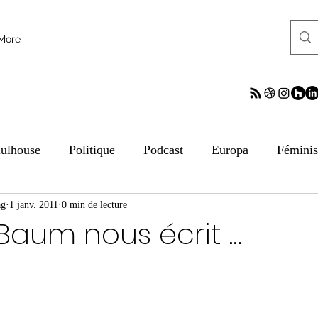
More
ulhouse
Politique
Podcast
Europa
Fémini
ag
tion aux médias
1 janv. 2011
0 min de lecture
ESS
Culture
Sciences
ReV
Baum nous écrit …
frontalier
Archives
Archives
Archives
Arc