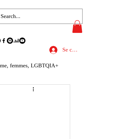
Se connecter
sme, femmes, LGBTQIA+
u de Presse
hives
Gastronomie