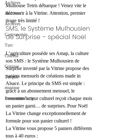
Archives
Mulhouse Tetris débarque ! Venez vite le 
découvrir à la Vitrine. Attention, premier 
Archives
tirage très limité !
Archives
SMS, le Système Mulhousien 
Gastronomie
de Surprise – spécial Noël
Turc
L’agriculture possède ses Amap, la culture 
Cinéma
son SMS : le Système Mulhousien de 
Critique
Surprise inventé par la Vitrine propose des 
paniers mensuels de créations made in 
Turquie
Alsace. Le principe du SMS est simple : 
musique
grâce à un abonnement mensuel, le 
consomm’acteur culturel reçoit chaque mois 
Pressemitteilung
un panier garni… de surprises. Pour Noël 
La Vitrine change exceptionnellement de 
formule pour son panier culturel !
La Vitrine vous propose 5 paniers différents 
tous à 40 euros :