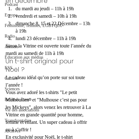
en décembre
Podcast
du mardi au jeudi – 11h à 19h
Europa
vendredi et samedi – 10h à 19h
dimanche 8, 15 et 22 Décembre – 13h 
Féminisme, femmes, LGBTQIA+
à 19h
Radio
lundi 23 décembre – 11h à 19h
Sinon la Vitrine est ouverte toute l’année du 
Ateliers
mardi au samedi de 11h à 19h
Éducation aux médias
Un t-shirt original pour 
Noël ?
ESS
Le cadeau idéal qu’on porte sur soi toute 
Culture
l’année !
Sciences
Vous avez adoré les t-shirts "Le petit 
ReVu de Presse
Mulhousien" et "Mulhouse c’est pas pour 
les Mickeys", alors venez les retrouver à La 
Vie des associations
Vitrine en grande quantité pour homme, 
Transfrontalier
femme et enfant. Un super cadeau à offrir 
ou à s’offrir !
Archives
En exclusivité pour Noël, le t-shirt 