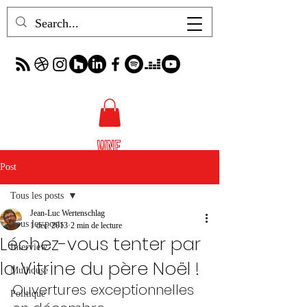
Post
Tous les posts
Jean-Luc Wertenschlag
Tous les posts
1 déc. 2013
2 min de lecture
Léchez-vous tenter par
Interview
la Vitrine du père Noël !
Mulhouse
Ouvertures exceptionnelles 
Politique