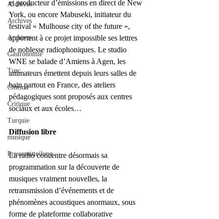
et producteur d’émissions en direct de New 
Archives
York, ou encore Mabuseki, initiateur du 
Archives
festival « Mulhouse city of the future », 
Archives
apportent à ce projet impossible ses lettres 
de noblesse radiophoniques. Le studio 
Gastronomie
WNE se balade d’Amiens à Agen, les 
Turc
animateurs émettent depuis leurs salles de 
bain partout en France, des ateliers 
Cinéma
pédagogiques sont proposés aux centres 
Critique
sociaux et aux écoles…
Turquie
Diffusion libre
musique
Pressemitteilung
La radio concentre désormais sa 
programmation sur la découverte de 
musiques vraiment nouvelles, la 
retransmission d’événements et de 
phénomènes acoustiques anormaux, sous 
forme de plateforme collaborative 