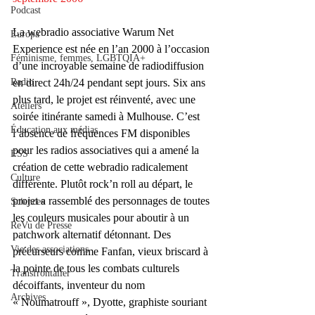
Podcast
La webradio associative Warum Net 
Europa
Experience est née en l’an 2000 à l’occasion 
Féminisme, femmes, LGBTQIA+
d’une incroyable semaine de radiodiffusion 
Radio
en direct 24h/24 pendant sept jours. Six ans 
plus tard, le projet est réinventé, avec une 
Ateliers
soirée itinérante samedi à Mulhouse. C’est 
Éducation aux médias
l’absence de fréquences FM disponibles 
pour les radios associatives qui a amené la 
ESS
création de cette webradio radicalement 
Culture
différente. Plutôt rock’n roll au départ, le 
projet a rassemblé des personnages de toutes 
Sciences
les couleurs musicales pour aboutir à un 
ReVu de Presse
patchwork alternatif détonnant. Des 
Vie des associations
précurseurs comme Fanfan, vieux briscard à 
la pointe de tous les combats culturels 
Transfrontalier
décoiffants, inventeur du nom 
Archives
« Noumatrouff », Dyotte, graphiste souriant 