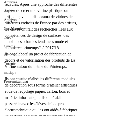
Archives
recyclés. Après une approche des différentes 
façons de créer une vitrine plastique ou 
Archives
artistique, via un diaporama de vitrines de 
Archives
différents endroits de France par des artistes, 
Gastronomie
les élèves ont fait des recherches liées aux 
compétences de design de surfaces, des 
Turc
ambiances selon les tendances mode et 
Cinéma
commerce printemps/été 2017/18.
Ils ont élaboré un projet de fabrication de 
Critique
décors et de valorisation des produits de La 
Turquie
Vitrine autour du thème du Printemps.
musique
Ils ont ensuite réalisé les différents modules 
Pressemitteilung
de décoration sous forme d’atelier artistiques 
et de de recyclage papier, carton, bois et 
matériel informatique. Ils ont établi une 
passerelle avec les élèves de bac pro 
électrotechnique qui les ont aidés à fabriquer 