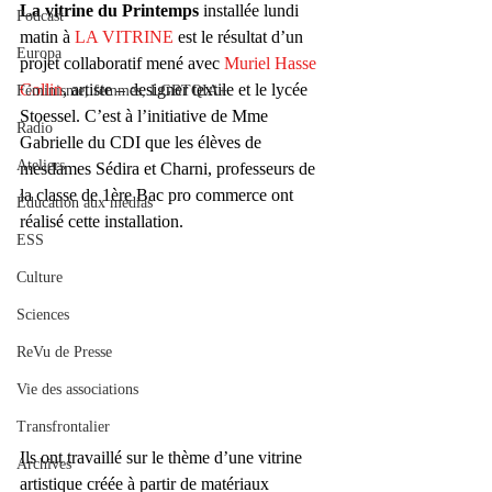
La vitrine du Printemps
 installée lundi 
Podcast
matin à 
LA VITRINE 
est le résultat d’un 
Europa
projet collaboratif mené avec 
Muriel Hasse 
Collin
, artiste – designer textile et le lycée 
Féminisme, femmes, LGBTQIA+
Stoessel. C’est à l’initiative de Mme 
Radio
Gabrielle du CDI que les élèves de 
Ateliers
mesdames Sédira et Charni, professeurs de 
la classe de 1ère Bac pro commerce ont 
Éducation aux médias
réalisé cette installation.
ESS
Culture
Sciences
ReVu de Presse
Vie des associations
Transfrontalier
Ils ont travaillé sur le thème d’une vitrine 
Archives
artistique créée à partir de matériaux 