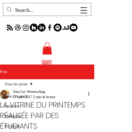
Post
Tous les posts
Jean-Luc Wertenschlag
Tous les posts
17 mars 2017
2 min de lecture
LA VITRINE DU PRINTEMPS
Interview
RÉALISÉE PAR DES
Mulhouse
ÉTUDIANTS
Politique