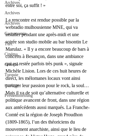
Archives
entre soi, ça suffit ! »
Archives
La rencontre est rendue possible par la 
Archives
webradio mulhousienne MNE, qui va 
Gastronomie
installer pendant une après-midi et une 
soirée son studio mobile au bar bisontin Le 
Turc
Marulaz. « Il y a encore beaucoup de bars à 
Cinéma
concerts à Besançon, dans une ambiance 
qui est restée parfois très punk », signale 
Critique
Michèle Lision. Lors de ces huit heures de 
Turquie
direct, les mélomanes locaux vont ainsi 
musique
partager leur passion pour le rock, la soul… 
Mais il va de soit qu’alternative culturelle et 
Pressemitteilung
politique avancent de front, dans une région 
aux antécédents aussi marqués. La Franche-
Comté est la région de Joseph Proudhon 
(1809-1865), l’un des théoriciens du 
mouvement anarchiste, ainsi que le lieu de 