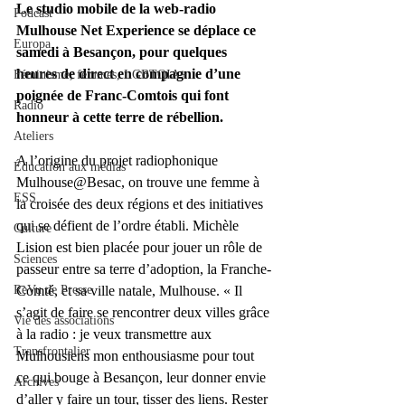
Le studio mobile de la web-radio 
Podcast
Mulhouse Net Experience se déplace ce 
Europa
samedi à Besançon, pour quelques 
heures de direct en compagnie d’une 
Féminisme, femmes, LGBTQIA+
poignée de Franc-Comtois qui font 
Radio
honneur à cette terre de rébellion.
Ateliers
A l’origine du projet radiophonique 
Éducation aux médias
Mulhouse@Besac, on trouve une femme à 
ESS
la croisée des deux régions et des initiatives 
qui se défient de l’ordre établi. Michèle 
Culture
Lision est bien placée pour jouer un rôle de 
Sciences
passeur entre sa terre d’adoption, la Franche-
ReVu de Presse
Comté, et sa ville natale, Mulhouse. « Il 
s’agit de faire se rencontrer deux villes grâce 
Vie des associations
à la radio : je veux transmettre aux 
Transfrontalier
Mulhousiens mon enthousiasme pour tout 
ce qui bouge à Besançon, leur donner envie 
Archives
d’aller y faire un tour, tisser des liens. Rester 