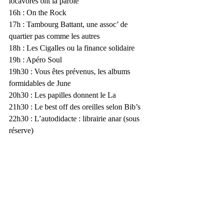
locavores ont la parole
16h : On the Rock
17h : Tambourg Battant, une assoc’ de 
quartier pas comme les autres
18h : Les Cigalles ou la finance solidaire
19h : Apéro Soul
19h30 : Vous êtes prévenus, les albums 
formidables de June
20h30 : Les papilles donnent le La
21h30 : Le best off des oreilles selon Bib’s
22h30 : L’autodidacte : librairie anar (sous 
réserve)
(article paru dans le quotidien régional 
L’Alsace le vendredi 28 octobre 2011 – 
www.lalsace.fr)
https://c.lalsace.fr/loisirs/2011/10/28/trait-d-
union-radiophonique