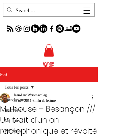
Post
Tous les posts
Jean-Luc Wertenschlag
Tous les posts
28 oct. 2011
3 min de lecture
Mulhouse – Besançon ///
Interview
Un trait d’union
Mulhouse
radiophonique et révolté
Politique