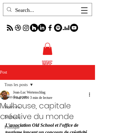
Post
Tous les posts
Jean-Luc Wertenschlag
Tous les posts
9 mai 2014
3 min de lecture
Mulhouse, capitale
Interview
créative du monde
Mulhouse
L’association Old School et l’office de 
Politique
tourisme lancent un concours de créativité 