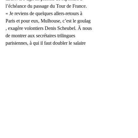
l’échéance du passage du Tour de France.
« Je reviens de quelques allers-retours à 
Paris et pour eux, Mulhouse, c’est le goulag 
, exagère volontiers Denis Scheubel. À nous 
de montrer aux secrétaires trilingues 
parisiennes, à qui il faut doubler le salaire 
pour les faire venir ici, qu’on a du savoir-
faire. Et si on le souhaite, on peut le faire 
savoir. »
S’INSCRIRE
Envoyez vos propositions graphiques en 
haute qualité (aux formats Jpeg, Ai, Psd ou 
Indd avec liens) à 
concours@danslavitrine.com
 avant le 1er 
juin.
(article paru le 09/05/2014 dans le quotidien 
régional L’Alsace – 
www.lalsace.fr
)
Texte et photos : Dom Poirier