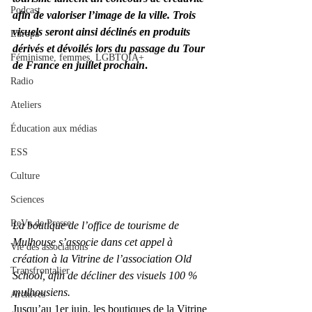
Podcast
afin de valoriser l’image de la ville. Trois 
visuels seront ainsi déclinés en produits 
Europa
dérivés et dévoilés lors du passage du Tour 
Féminisme, femmes, LGBTQIA+
de France en juillet prochain
.
Radio
Ateliers
Éducation aux médias
ESS
Culture
Sciences
ReVu de Presse
La boutique de l’office de tourisme de 
Mulhouse s’associe dans cet appel à 
Vie des associations
création à la Vitrine de l’association Old 
Transfrontalier
School, afin de décliner des visuels 100 % 
mulhousiens.
Archives
Jusqu’au 1er juin, les boutiques de la Vitrine 