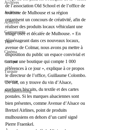
Archives
de l’association Old School et de l’office de 
Archives
tourisme de Mulhouse et sa région 
organisent un concours de créativité, afin de 
Archives
réaliser des produits locaux véhiculant une 
Gastronomie
image osée et décalée de Mulhouse. « En 
déménageant dans ces nouveaux locaux, 
Turc
avenue de Colmar, nous avons pu mettre à 
Cinéma
disposition du public un espace convivial et 
surtout une boutique qui compte 1 000 
Critique
références à ce jour », explique à ce propos 
Turquie
le directeur de l’office, Guillaume Colombo. 
musique
De fait, on y trouve du vin d’Alsace, 
quelques biscuits, du textile et des cartes 
Pressemitteilung
postales. Si les marques alsaciennes sont 
bien présentes, comme Avenue d’Alsace ou 
Bretzel Airlines, point de produits 
mulhousiens en dehors d’un carré signé 
Pierre Fraenkel.