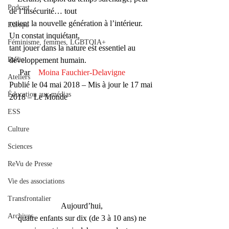
Podcast
de l’insécurité… tout 
retient la nouvelle génération à l’intérieur. 
Europa
Un constat inquiétant, 
Féminisme, femmes, LGBTQIA+
tant jouer dans la nature est essentiel au 
Radio
développement humain.  
     Par    
Moina Fauchier-Delavigne
Ateliers
Publié le 04 mai 2018 – Mis à jour le 17 mai 
Éducation aux médias
2018 – Le Monde 
ESS
Culture
Sciences
ReVu de Presse
Vie des associations
Transfrontalier
Aujourd’hui,
Archives
 quatre enfants sur dix (de 3 à 10 ans) ne 