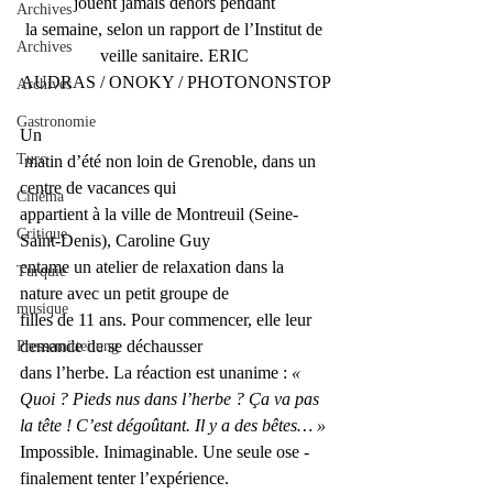
jouent jamais dehors pendant 
Archives
la semaine, selon un rapport de l’Institut de 
Archives
veille sanitaire. ERIC 
AUDRAS / ONOKY / PHOTONONSTOP
Archives
Gastronomie
Un
Turc
 matin d’été non loin de Grenoble, dans un 
centre de vacances qui 
Cinéma
appartient à la ville de Montreuil (Seine-
Critique
Saint-Denis), ­Caroline Guy 
entame un atelier de relaxation dans la 
Turquie
nature avec un petit groupe de 
musique
filles de 11 ans. Pour ­commencer, elle leur 
demande de se déchausser 
Pressemitteilung
dans l’herbe. La réaction est unanime : 
« 
Quoi ? Pieds nus dans l’herbe ? Ça va pas 
la tête ! C’est dégoûtant. Il y a des bêtes… » 
Impossible. Inimaginable. Une seule ose ­
finalement tenter l’expérience. 