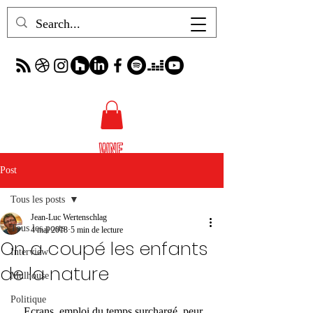
Post
Tous les posts
Jean-Luc Wertenschlag
Tous les posts
4 mai 2018
5 min de lecture
On a coupé les enfants
Interview
de la nature
Mulhouse
Politique
    Ecrans, emploi du temps surchargé, peur 