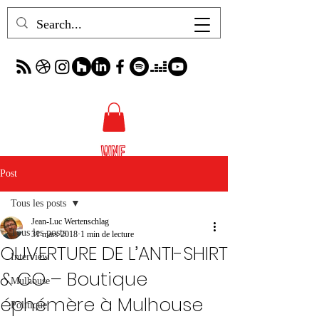
Post
Tous les posts
Jean-Luc Wertenschlag
Tous les posts
31 mars 2018
1 min de lecture
OUVERTURE DE L’ANTI-SHIRT
Interview
& CO – Boutique
Mulhouse
éphémère à Mulhouse
Politique