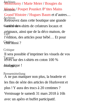
Archives
Monfourny
 / 
Marie Meier
 / 
Bougies du 
Monde
 / 
Poupet Pounket
 /
P’tites Mains 
Archives
Grand’Histoire
 / 
Hugues Baum
 et d’autres…
Archives
Retrouvez dans cette boutique une grande 
variété de t-shirts de créateurs locaux et 
Gastronomie
orignaux, ainsi que de la déco maison, de 
Turc
l’édition, des articles pour bébé… Et pour 
Cinéma
chat aussi ?
Critique
Il sera possible d’imprimer les visuels de vos 
Turquie
rêves sur des t-shirts en coton 100 % 
biologique !
musique
Pressemitteilung
À ne pas manquer non plus, la braderie et 
les fins de série des articles de Hurlovent et 
plus ! Y aura des trucs à 20 centimes ?
Vernissage le samedi 31 mars 2018 à 16h 
avec un apéro et buffet participatif.