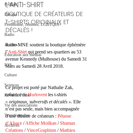
L’ANTI-SHIRT
Podcast
BOUTIQUE DE CRÉATEURS DE 
Europa
T-SHIRTS ORIGINAUX ET 
Féminisme, femmes, LGBTQIA+
DÉCALÉS !
Radio
Radio MNE soutient la boutique éphémère 
Ateliers
l’
Anti-Shirt
 qui prend ses quartiers au 53 
Éducation aux médias
avenue Kennedy (Mulhouse) du Samedi 31 
ESS
Mars au Samedi 28 Avril 2018.
Culture
Sciences
Ce projet est porté par Nathalie Zak, 
créatrice de 
Hurlovent
 les t-shirts 
ReVu de Presse
« 
originaux, subversifs et décalés »
. Elle 
Vie des associations
n’est pas seule, mais bien accompagnée 
Transfrontalier
d’une dizaine de créateurs : 
Pétasse 
d’Alsace
 / 
Affiche Moilkan
 / 
Shaman 
Archives
Créations
 / 
VinceGraphism
 / 
Mathieu 