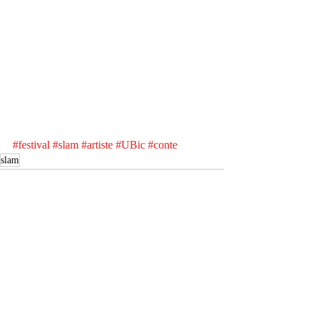
#festival
#slam
#artiste
#UBic
#conte
slam
Posts récents
Voir tout