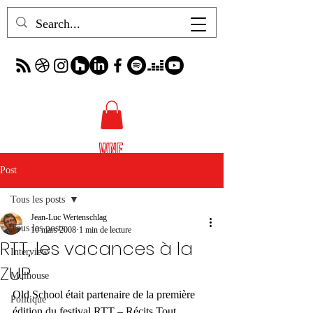
Post
Tous les posts
Jean-Luc Wertenschlag
Tous les posts
10 mars 2008
1 min de lecture
RTT, les vacances à la
Interview
ZUP
Mulhouse
Old School était partenaire de la première 
Politique
édition du festival RTT – Récits Tout 