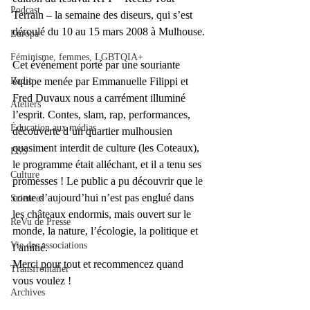
Podcast
Terrain – la semaine des diseurs, qui s’est 
déroulé du 10 au 15 mars 2008 à Mulhouse.
Europa
Féminisme, femmes, LGBTQIA+
Cet événement porté par une souriante 
Radio
équipe menée par Emmanuelle Filippi et 
Fred Duvaux nous a carrément illuminé 
Ateliers
l’esprit. Contes, slam, rap, performances, 
Éducation aux médias
découverte d’un quartier mulhousien 
quasiment interdit de culture (les Coteaux), 
ESS
le programme était alléchant, et il a tenu ses 
Culture
promesses ! Le public a pu découvrir que le 
conte d’aujourd’hui n’est pas englué dans 
Sciences
les châteaux endormis, mais ouvert sur le 
ReVu de Presse
monde, la nature, l’écologie, la politique et 
Vie des associations
l’amitié.
Merci pour tout et recommencez quand 
Transfrontalier
vous voulez !
Archives