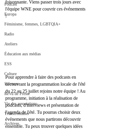
foisonnante. Viens passer trois jours avec 
Podcast
l'équipe WNE pour couvrir ces événements 
Europa
! 
Féminisme, femmes, LGBTQIA+
Radio
Ateliers
Éducation aux médias
ESS
Culture
Pour apprendre à faire des podcasts en 
Sciences
découvrant la programmation locale de l'été 
du 22 au 25 juillet rejoins notre équipe ! Au 
ReVu de Presse
programme, initiation à la réalisation de 
Vie des associations
podcasts, d'interviews et présentation de 
l'agenda de l'été. Tu pourras choisir deux 
Transfrontalier
événements que nous partirons découvrir 
Archives
ensemble. Tu peux trouver quelques idées 