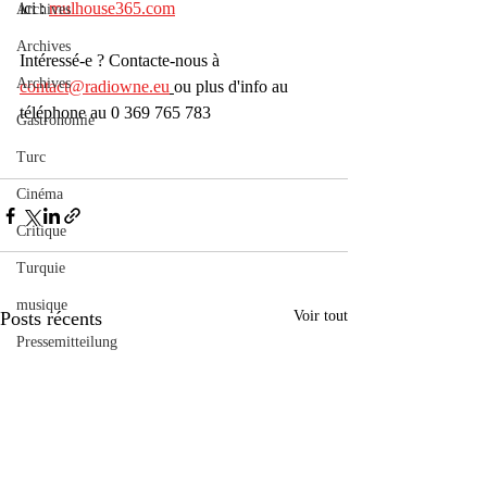
ici : 
mulhouse365.com
Archives
Archives
Intéressé-e ? Contacte-nous à 
Archives
contact@radiowne.eu
ou plus d'info au 
téléphone au 0 369 765 783
Gastronomie
Turc
Cinéma
Critique
Turquie
musique
Posts récents
Voir tout
Pressemitteilung