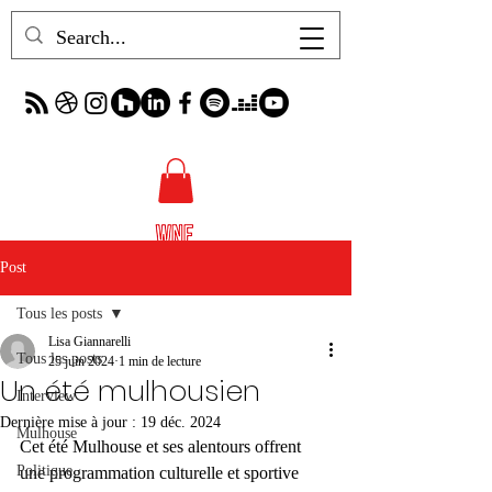
Post
Tous les posts
Lisa Giannarelli
Tous les posts
25 juin 2024
1 min de lecture
Un été mulhousien
Interview
Dernière mise à jour :
19 déc. 2024
Mulhouse
Cet été Mulhouse et ses alentours offrent 
Politique
une programmation culturelle et sportive 