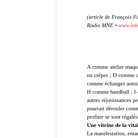
Turc
Cinéma
Critiqu
(article de François F
Radio MNE • 
www.lals
A comme atelier maqui
ou crêpes ; D comme da
comme échanges autour
H comme handball ; I 
autres réjouissances pr
pourrait dérouler comm
profiter se sont régalés
Une vitrine de la vita
La manifestation, enta