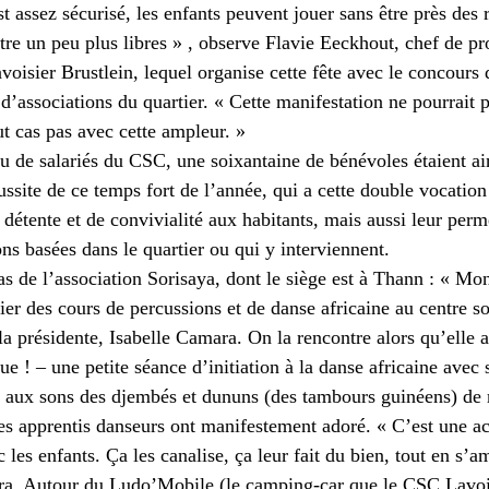
st assez sécurisé, les enfants peuvent jouer sans être près des r
re un peu plus libres » , observe Flavie Eeckhout, chef de pro
oisier Brustlein, lequel organise cette fête avec le concours 
t d’associations du quartier. « Cette manifestation ne pourrait p
ut cas pas avec cette ampleur. »
u de salariés du CSC, une soixantaine de bénévoles étaient ain
éussite de ce temps fort de l’année, qui a cette double vocation 
 détente et de convivialité aux habitants, mais aussi leur perm
ons basées dans le quartier ou qui y interviennent.
as de l’association Sorisaya, dont le siège est à Thann : « Mo
er des cours de percussions et de danse africaine au centre so
la présidente, Isabelle Camara. On la rencontre alors qu’elle 
que ! – une petite séance d’initiation à la danse africaine avec 
er, aux sons des djembés et dununs (des tambours guinéens) de
es apprentis danseurs ont manifestement adoré. « C’est une act
les enfants. Ça les canalise, ça leur fait du bien, tout en s’a
ra. Autour du Ludo’Mobile (le camping-car que le CSC Lavois