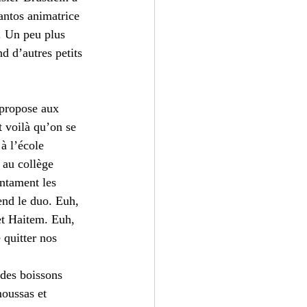
antos animatrice 
e. Un peu plus 
 d’autres petits 
 propose aux 
t voilà qu’on se 
à l’école 
 au collège 
entament les 
end le duo. Euh, 
et Haitem. Euh, 
 quitter nos 
 des boissons 
oussas et 