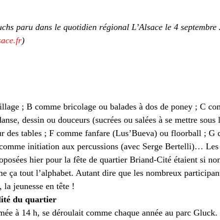
e
Turquie
musique
Pressemitteilung
uchs paru dans le quotidien régional L’Alsace le 4 septembre
ace.fr
)
llage ; B comme bricolage ou balades à dos de poney ; C co
nse, dessin ou douceurs (sucrées ou salées à se mettre sous l
 des tables ; F comme fanfare (Lus’Bueva) ou floorball ; G 
comme initiation aux percussions (avec Serge Bertelli)… Les 
oposées hier pour la fête de quartier Briand-Cité étaient si n
e ça tout l’alphabet. Autant dire que les nombreux participan
, la jeunesse en tête !
lité du quartier
mée à 14 h, se déroulait comme chaque année au parc Gluck. «