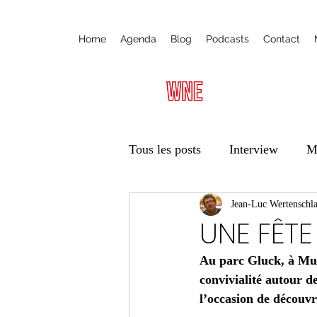
Home
Agenda
Blog
Podcasts
Contact
Tous les posts
Interview
M
Radio
Ateliers
Jean-Luc Wertenschl
Éduca
UNE FÊTE
Au parc Gluck, à Mul
Vie des associations
Trans
convivialité autour de
l’occasion de découvri