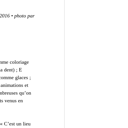
 2016 • photo par 
mme coloriage 
a dent) ; E 
comme glaces ; 
animations et 
ombreuses qu’on 
ts venus en 
 C’est un lieu 