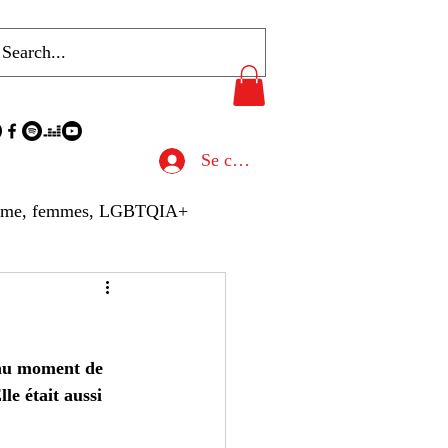
Se connecter
sme, femmes, LGBTQIA+
u de Presse
eau moment de 
hives
Gastronomie
le était aussi 