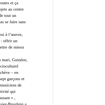
outes et ça 
jets au centre 
de tout un 
as se faire sans 
si à l’œuvre, 
: offrir un 
ettre de mieux 
n mari, Guinéen, 
cioculturel 
achève – en 
sept garçons et 
 musiciens de 
ivité qui 
musant » , 
ier-Brustlein a 