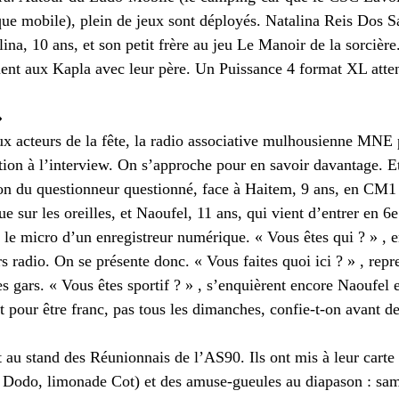
ue mobile), plein de jeux sont déployés. Natalina Reis Dos S
lina, 10 ans, et son petit frère au jeu Le Manoir de la sorcièr
ent aux Kapla avec leur père. Un Puissance 4 format XL attend
»
x acteurs de la fête, la radio associative mulhousienne MNE
ation à l’interview. On s’approche pour en savoir davantage. E
ion du questionneur questionné, face à Haitem, 9 ans, en CM1 
e sur les oreilles, et Naoufel, 11 ans, qui vient d’entrer en 6e
d le micro d’un enregistreur numérique. « Vous êtes qui ? » , 
s radio. On se présente donc. « Vous faites quoi ici ? » , repr
 gars. « Vous êtes sportif ? » , s’enquièrent encore Naoufel 
 pour être franc, pas tous les dimanches, confie-t-on avant de
t au stand des Réunionnais de l’AS90. Ils ont mis à leur carte
re Dodo, limonade Cot) et des amuse-gueules au diapason : sam