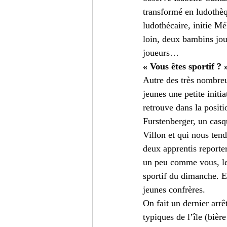
transformé en ludothèq
ludothécaire, initie Mé
loin, deux bambins jou
joueurs…
« Vous êtes sportif ? 
Autre des très nombreu
jeunes une petite initi
retrouve dans la posit
Furstenberger, un casqu
Villon et qui nous ten
deux apprentis reporter
un peu comme vous, les
sportif du dimanche. Et
jeunes confrères.
On fait un dernier arrê
typiques de l’île (biè