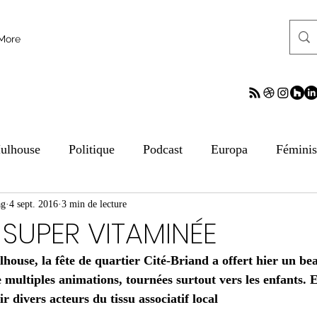
More
ulhouse
Politique
Podcast
Europa
Fémini
ag
tion aux médias
4 sept. 2016
3 min de lecture
ESS
Culture
Sciences
ReV
 SUPER VITAMINÉE
house, la fête de quartier Cité-Briand a offert hier un b
frontalier
Archives
Archives
Archives
Arc
 multiples animations, tournées surtout vers les enfants. El
r divers acteurs du tissu associatif local