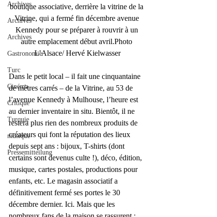
Archives
boutique associative, derrière la vitrine de la 
Vitrine, qui a fermé fin décembre avenue 
Archives
Kennedy pour se préparer à rouvrir à un 
Archives
autre emplacement début avril.Photo 
L’Alsace/ Hervé Kielwasser
Gastronomie
Turc
Dans le petit local – il fait une cinquantaine 
Cinéma
de mètres carrés – de la Vitrine, au 53 de 
l’avenue Kennedy à Mulhouse, l’heure est 
Critique
au dernier inventaire in situ. Bientôt, il ne 
Turquie
restera plus rien des nombreux produits de 
créateurs qui font la réputation des lieux 
musique
depuis sept ans : bijoux, T-shirts (dont 
Pressemitteilung
certains sont devenus culte !), déco, édition, 
musique, cartes postales, productions pour 
enfants, etc. Le magasin associatif a 
définitivement fermé ses portes le 30 
décembre dernier. Ici. Mais que les 
nombreux fans de la maison se rassurent : 