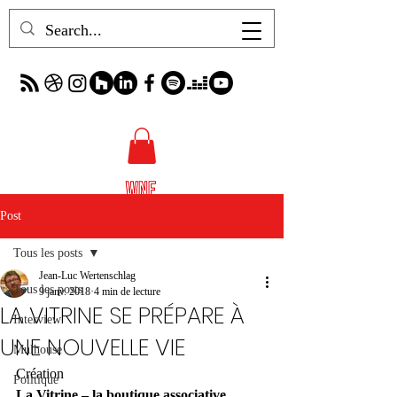
Post
Tous les posts
Jean-Luc Wertenschlag
Tous les posts
9 janv. 2018
4 min de lecture
LA VITRINE SE PRÉPARE À
Interview
UNE NOUVELLE VIE
Mulhouse
Création
Politique
La Vitrine – la boutique associative 