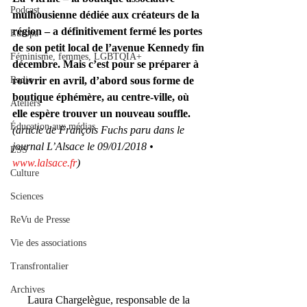
Podcast
mulhousienne dédiée aux créateurs de la 
région – a définitivement fermé les portes 
Europa
de son petit local de l’avenue Kennedy fin 
Féminisme, femmes, LGBTQIA+
décembre. Mais c’est pour se préparer à 
Radio
rouvrir en avril, d’abord sous forme de 
boutique éphémère, au centre-ville, où 
Ateliers
elle espère trouver un nouveau souffle.
Éducation aux médias
(article de François Fuchs paru dans le 
journal L’Alsace le 09/01/2018 • 
ESS
www.lalsace.fr
)
Culture
Sciences
ReVu de Presse
Vie des associations
Transfrontalier
Archives
Laura Chargelègue, responsable de la 