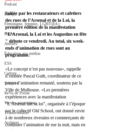
Podcast
Initiée par les restaurateurs et cafetiers 
Europa
des rues de l’Arsenal et de la Loi, la 
Féminisme, femmes, LGBTQIA+
première édition de la manifestation 
Radio
"L’Arsenal, la Loi et les Augustins en fête 
" débute ce vendredi. Au total, six week-
Ateliers
ends d’animation de rues sont au 
Éducation aux médias
programme.
ESS
«Le concept n’est pas nouveau», rappelle 
Culture
d’emblée Pascal Guth, coordinateur de ce 
projet d’animation remanié, soutenu par la 
Sciences
Ville de Mulhouse. «Les premières 
ReVu de Presse
expériences avec la manifestation 
Vie des associations
"L’Arsenal fait sa loi", organisée à l’époque 
par le collectif Old School, ont donné envie 
Transfrontalier
à de nombreux riverains et commerçants de 
Archives
continuer l’animation de rue la nuit, mais en 