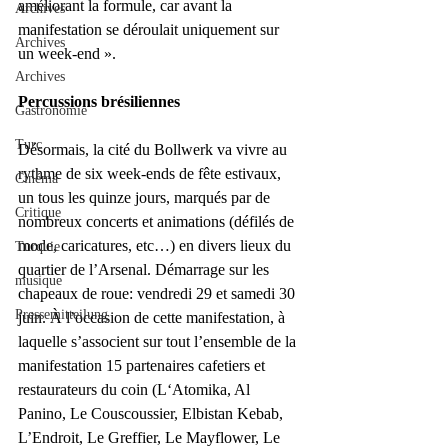
améliorant la formule, car avant la 
Archives
manifestation se déroulait uniquement sur 
Archives
un week-end ».
Archives
Percussions brésiliennes
Gastronomie
Turc
Désormais, la cité du Bollwerk va vivre au 
rythme de six week-ends de fête estivaux, 
Cinéma
un tous les quinze jours, marqués par de 
Critique
nombreux concerts et animations (défilés de 
mode, caricatures, etc…) en divers lieux du 
Turquie
quartier de l’Arsenal. Démarrage sur les 
musique
chapeaux de roue: vendredi 29 et samedi 30 
Pressemitteilung
juin. À l’occasion de cette manifestation, à 
laquelle s’associent sur tout l’ensemble de la 
manifestation 15 partenaires cafetiers et 
restaurateurs du coin (L‘Atomika, Al 
Panino, Le Couscoussier, Elbistan Kebab, 
L’Endroit, Le Greffier, Le Mayflower, Le 