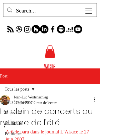
Post
Tous les posts
Jean-Luc Wertenschlag
Tous les posts
27 juin 2007
2 min de lecture
Le plein de concerts au
Interview
rythme de l’été
Mulhouse
Article paru dans le journal L’Alsace le 27 
Politique
juin 2007