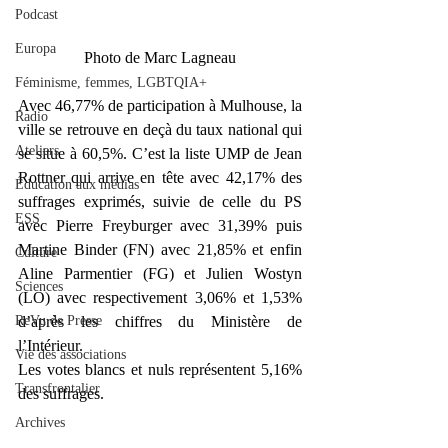
Podcast
Europa
Photo de Marc Lagneau
Féminisme, femmes, LGBTQIA+
Avec 46,77% de participation à Mulhouse, la 
Radio
ville se retrouve en deçà du taux national qui 
Ateliers
se situe à 60,5%. C’est la liste UMP de Jean 
Rottner qui arrive en tête avec 42,17% des 
Éducation aux médias
suffrages exprimés, suivie de celle du PS 
ESS
avec Pierre Freyburger avec 31,39% puis 
Martine Binder (FN) avec 21,85% et enfin 
Culture
Aline Parmentier (FG) et Julien Wostyn 
Sciences
(LO) avec respectivement 3,06% et 1,53% 
ReVu de Presse
d’après les chiffres du Ministère de 
l’Intérieur.
Vie des associations
Les votes blancs et nuls représentent 5,16% 
Transfrontalier
des suffrages.
Archives