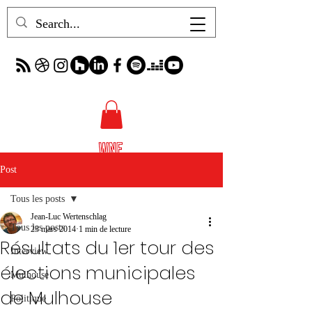
Post
Tous les posts
Jean-Luc Wertenschlag
Tous les posts
23 mars 2014
1 min de lecture
Résultats du 1er tour des
Interview
élections municipales
Mulhouse
de Mulhouse
Politique