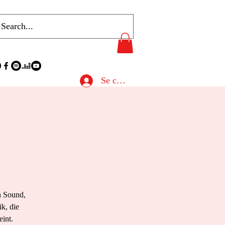
Se connecter
 Sound,
k, die
int.