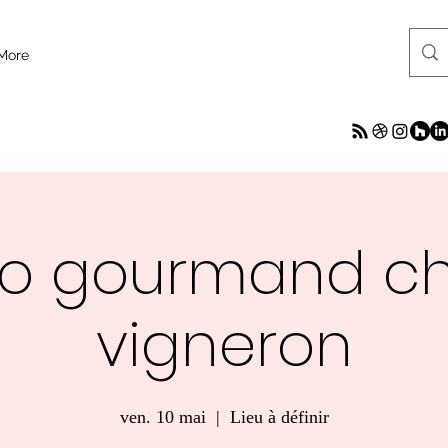
More
o gourmand ch
vigneron
ven. 10 mai
  |  
Lieu à définir