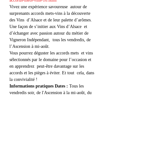
accords-mets-vins-16.html
Vivez une expérience savoureuse  autour de 
surprenants accords mets-vins à la découverte 
des Vins  d’Alsace et de leur palette d’arômes.
Une façon de s’initier aux Vins d’Alsace  et 
d’échanger avec passion autour du métier de 
Vigneron Indépendant,  tous les vendredis, de 
l’Ascension à mi-août.
Vous pourrez déguster les accords mets  et vins 
sélectionnés par le domaine pour l’occasion et 
en apprendrez  peut-être davantage sur les 
accords et les pièges à éviter. Et tout  cela, dans 
la convivialité !
Informations pratiques Dates : 
Tous les 
vendredis soir, de l'Ascension à la mi-août, du 
22 mai au 14 août 2026.  
Horaires :
 18h30. Les horaires peuvent varier 
selon les domaines, l'horaire précis est indiqué 
par le vigneron lors de la réservation.
Prix : 32
 € / personne Sur réservation chez les 