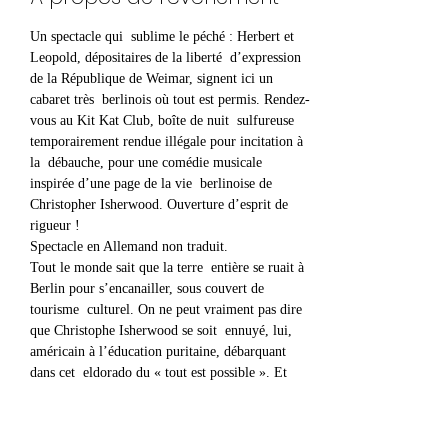
Un spectacle qui  sublime le péché : Herbert et 
Leopold, dépositaires de la liberté  d’expression 
de la République de Weimar, signent ici un 
cabaret très  berlinois où tout est permis. Rendez-
vous au Kit Kat Club, boîte de nuit  sulfureuse 
temporairement rendue illégale pour incitation à 
la  débauche, pour une comédie musicale 
inspirée d’une page de la vie  berlinoise de 
Christopher Isherwood. Ouverture d’esprit de 
rigueur !
Spectacle en Allemand non traduit.
Tout le monde sait que la terre  entière se ruait à 
Berlin pour s’encanailler, sous couvert de 
tourisme  culturel. On ne peut vraiment pas dire 
que Christophe Isherwood se soit  ennuyé, lui, 
américain à l’éducation puritaine, débarquant 
dans cet  eldorado du « tout est possible ». Et 
pour cause : les nouvelles lois de  la République 
de Weimar, qui n’ont malheureusement existé 
qu’une petite  quinzaine d’années avant l’arrivée 