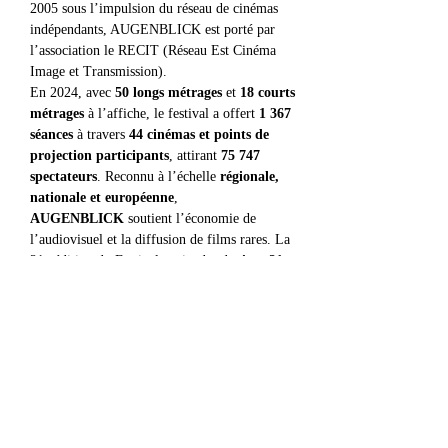
2005 sous l’impulsion du réseau de cinémas 
indépendants, AUGENBLICK est porté par 
l’association le RECIT (Réseau Est Cinéma 
Image et Transmission).
En 2024, avec 
50 longs métrages
 et 
18 courts 
métrages
 à l’affiche, le festival a offert 
1 367 
séances
 à travers 
44 cinémas et points de 
projection participants
, attirant 
75 747 
spectateurs
. Reconnu à l’échelle 
régionale, 
nationale et européenne
, 
AUGENBLICK
 soutient l’économie de 
l’audiovisuel et la diffusion de films rares. La 
21e édition du Festival se tiendra du 
4 au 21 
novembre 2025.
https://festival-augenblick.fr/fr/
Partager cet événement