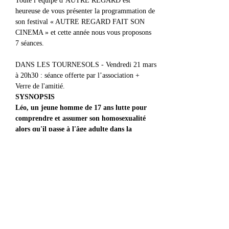
Toute l’équipe d’AUTRE REGARD est 
heureuse de vous présenter la programmation de 
son festival « AUTRE REGARD FAIT SON 
CINEMA » et cette année nous vous proposons 
7 séances.
DANS LES TOURNESOLS - Vendredi 21 mars 
à 20h30 : séance offerte par l’association + 
Verre de l'amitié.
SYSNOPSIS
Léo, un jeune homme de 17 ans lutte pour 
comprendre et assumer son homosexualité 
alors qu'il passe à l'âge adulte dans la 
banlieue ouvrière de Melbourne.
Durée 1H24 (VOST) de Gabriel GARRUBBA
Afficher plus
Partager cet événement