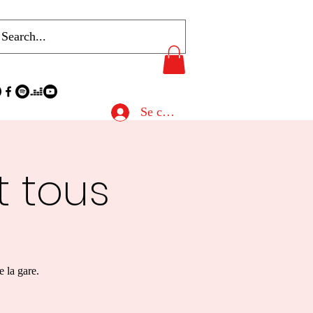
Se connecter
t tous
 la gare.