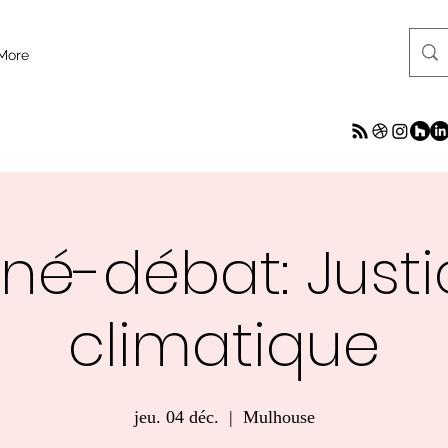
More
iné-débat: Justi
climatique
jeu. 04 déc.
  |  
Mulhouse