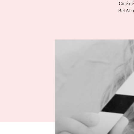
Ciné-déb
Bel Air