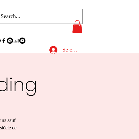
Se connecter
lding
urs sauf
siècle ce