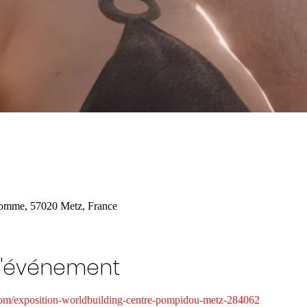
'Homme, 57020 Metz, France
l'événement
com/exposition-worldbuilding-centre-pompidou-metz-284062 