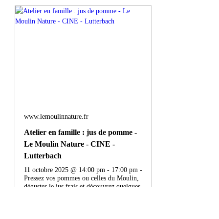
www.lemoulinnature.fr
Atelier en famille : jus de pomme -
Le Moulin Nature - CINE -
Lutterbach
11 octobre 2025 @ 14:00 pm - 17:00 pm -
Pressez vos pommes ou celles du Moulin,
déguster le jus frais et découvrez quelques
variétés Pensez à apporter une bouteille en
verre propre et fermable. Pour vous
inscrire, cliquez juste ici.