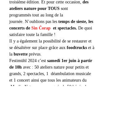
troisième édition. Et pour cette occasion, 
des 
ateliers nature pour TOUS
 sont 
programmés tout au long de la 
journée. N’oublions pas les 
temps de sieste, les 
concerts de 
Sin Čorap
 et spectacles.
 De quoi 
satisfaire toute la famille !
Il y a également la possibilité de se restaurer et 
se désaltérer sur place grâce aux 
foodtrucks 
et à 
la 
buvette 
prévus.
Festimühl 2024 c’est 
samedi 1er juin à partir 
de 10h
 avec : 50 ateliers nature pour petits et 
grands, 2 spectacles, 1  déambulation musicale 
et 1 concert ainsi que tous les animateurs du 
 Moulin Nature accompagnés de 50 bénévoles.
Programme :
10h : ouverture
Afficher plus