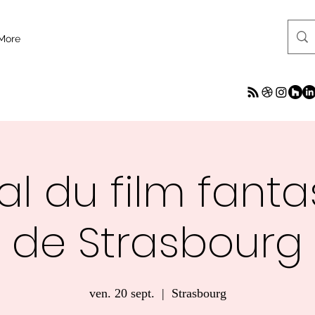
More
al du film fant
de Strasbourg
ven. 20 sept.
  |  
Strasbourg