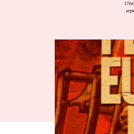
17ème
sept