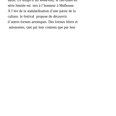
salon. Le temps d’un week-end, le fait-main en 
série limitée est  mis à l’honneur à Mulhouse.
À l’ère de la standardisation d’une partie de la 
culture, le festival  propose de découvrir 
d’autres formes artistiques. Des formes libres et 
 autonomes, tant par leur contenu que par leur 
économie.
Partager cet événement
contact@radiowne.eu