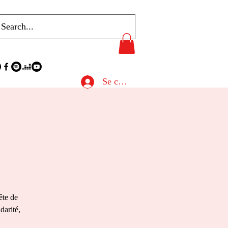
Se connecter
ête de
darité,