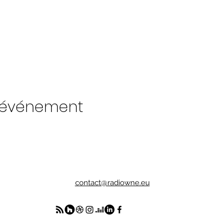
t événement
contact@radiowne.eu