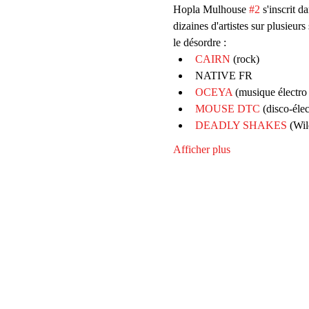
Hopla Mulhouse 
#2
 s'inscrit d
dizaines d'artistes sur plusieur
le désordre :
CAIRN
 (rock)
NATIVE FR 
OCEYA
 (musique électro
MOUSE DTC
 (disco-élec
DEADLY SHAKES
 (Wi
Afficher plus