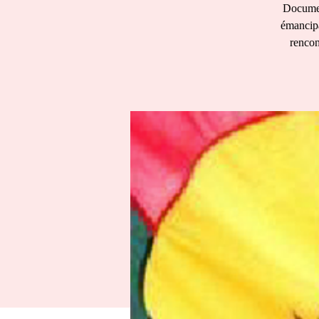
Documen
émancipa
rencon