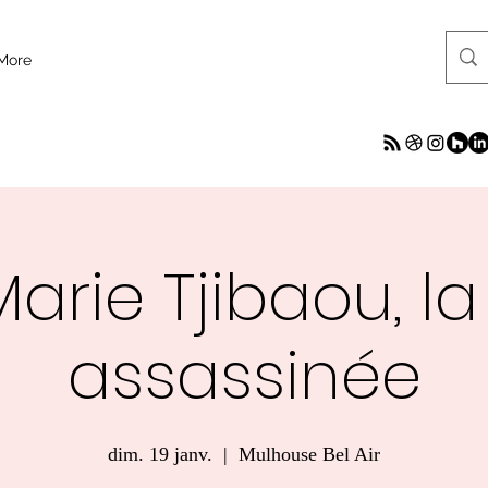
More
arie Tjibaou, la
assassinée
dim. 19 janv.
  |  
Mulhouse Bel Air