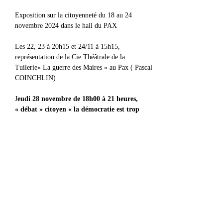
Exposition sur la citoyenneté du 18 au 24 
novembre 2024 dans le hall du PAX
Les 22, 23 à 20h15 et 24/11 à 15h15, 
représentation de la Cie Théâtrale de la 
Tuilerie« La guerre des Maires » au Pax ( Pascal 
COINCHLIN)
J
eudi 28 novembre de 18h00 à 21 heures, 
« débat » citoyen « la démocratie est trop 
sérieuse pour la laisser aux mains du peuple »
Afficher plus
Partager cet événement