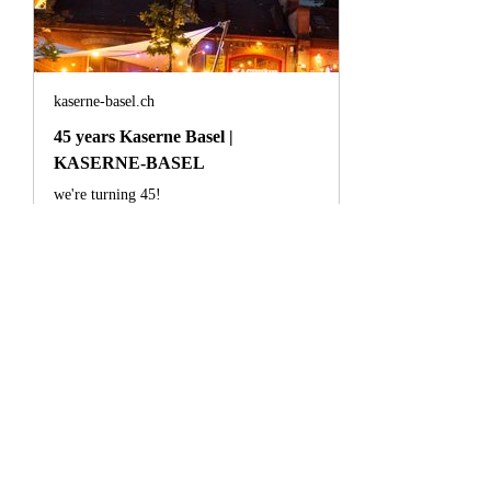
kaserne-basel.ch
45 years Kaserne Basel |
KASERNE-BASEL
we're turning 45!
On November 11, 1980, the former Reithalle 
was used for the first time by the 
Kulturwerkstatt and Basel theater professionals - 
today, the Kaserne Basel is a central venue for 
contemporary culture. Internationally 
networked, locally anchored, space for 
residencies, festivals, up-and-coming and 
established artists. A meeting place - for Basel 
and far beyond. Cheers to 45 years!