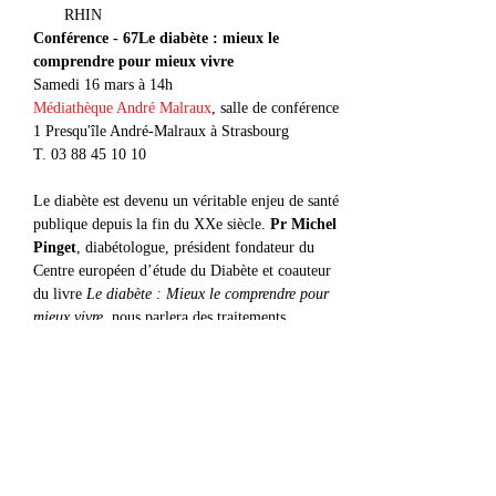
RHIN
Conférence - 67
Le diabète : mieux le 
comprendre pour mieux vivre
Médiathèque André Malraux
, salle de conférence

1 Presqu'île André-Malraux à Strasbourg 

T. 03 88 45 10 10

Le diabète est devenu un véritable enjeu de santé 
publique depuis la fin du XXe siècle. 
Pr Michel 
Pinget
, diabétologue, président fondateur du 
Centre européen d’étude du Diabète et coauteur 
du livre 
Le diabète : Mieux le comprendre pour 
mieux vivre
, nous parlera des traitements 
d’aujourd’hui et de demain et donnera des 
conseils pour vivre au mieux avec cette maladie.

Conférence organisée par la Médiathèque 
Malraux.