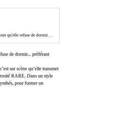
Ça aurait pû, mais non. LIL'A ce n'est pas de la Pop florale. C'est l'urgence de vivre, au point qu'elle refuse de dormir... préférant consacrer ses nuits à écrire des chansons.Autrice-compositrice, interprète et productrice, Lil’a est une artiste indépendante basée à Mulhouse, et c’est sur scène qu’elle transmet toute son intensité. Accompagnée d'une batteuse, elle partage sa musique avec une énergie et une générosité RARE. Dans un style actuel plutôt Pop, aux influences électro et urbaines, elle cuisine le tout avec sa touche personnelle de synthés, pour former un mélange qui lui est propre. Unique. FLASHPOP. Un baton de dynamite prêt à exploser.NARBO est un jeune artiste indépendant, rappeur, saxophoniste et compositeur. Très ouvert musicalement, il puise dans ses nombreuses influences (Hip-Hop, Jazz, Électro, etc.) pour proposer une musique éclectique qui témoigne de sa liberté créative et de sa direction artistique multi-genres (Rap Fusion).En parallèle de nombreux accompagnements d’artistes, en live ou en studio, il lance sa propre carrière en juin 2023 en se produisant sur scène en son nom et en dévoilant son premier projet “JEAN GEORGES LUCAS”.
fuse de dormir... préférant 
c’est sur scène qu’elle transmet 
érosité RARE. Dans un style 
 synthés, pour former un 