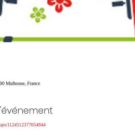
00 Mulhouse, France
l'événement
oups/1124512377654944