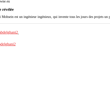
wne.eu
 révélée
abdelghani2
bdelghani2