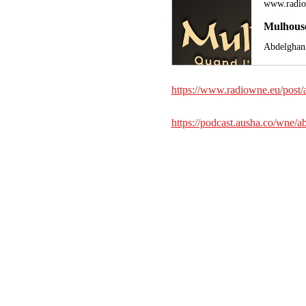
www.radio
Mulhouse
https://www.radiowne.eu/post/
https://podcast.ausha.co/wne/a