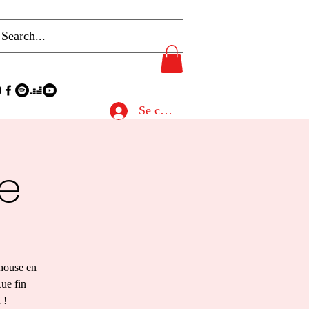
Se connecter
e
lhouse en
Rue fin
 !