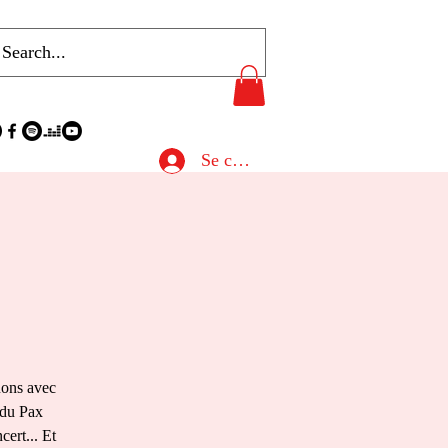
Se connecter
uons avec
 du Pax
ert... Et