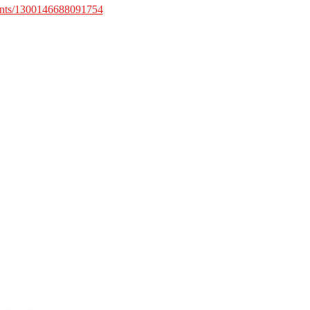
ents/1300146688091754