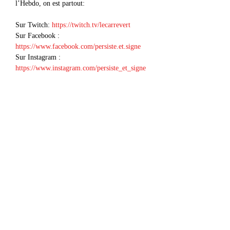
l’Hebdo, on est partout:
Sur Twitch: 
https://twitch.tv/lecarrevert
Sur Facebook : 
https://www.facebook.com/persiste.et.signe
Sur Instagram : 
https://www.instagram.com/persiste_et_signe
Afficher plus
Partager cet événement