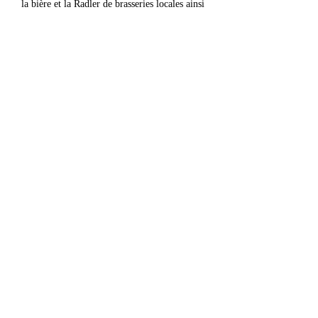
la bière et la Radler de brasseries locales ainsi 
que le jus de pomme bio garantissent un 
rafraîchissement adéquat par des températures 
estivales. De la vaisselle et des couverts 
biodégradables sont également prévus.
Les prix sont…
Afficher plus
Partager cet événement