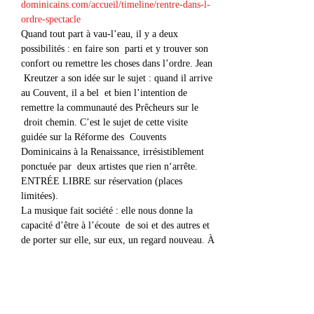
dominicains.com/accueil/timeline/rentre-dans-l-
ordre-spectacle
Quand tout part à vau-l’eau, il y a deux 
possibilités : en faire son  parti et y trouver son 
confort ou remettre les choses dans l’ordre. Jean 
 Kreutzer a son idée sur le sujet : quand il arrive 
au Couvent, il a bel  et bien l’intention de 
remettre la communauté des Prêcheurs sur le 
 droit chemin. C’est le sujet de cette visite 
guidée sur la Réforme des  Couvents 
Dominicains à la Renaissance, irrésistiblement 
ponctuée par  deux artistes que rien n‘arrête.

ENTRÉE LIBRE sur réservation (places 
limitées).

La musique fait société : elle nous donne la 
capacité d’être à l’écoute  de soi et des autres et 
de porter sur elle, sur eux, un regard nouveau. À 
 partir d’un patrimoine musical partagé, 
Virêvolte propose des  expériences hybrides, des 
rencontres à la marge entre des esthétiques et 
 des personnes que…