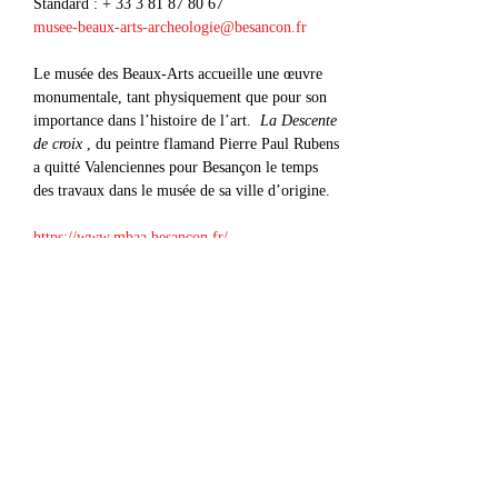
Standard : + 33 3 81 87 80 67
musee-beaux-arts-archeologie@besancon.fr
Le musée des Beaux-Arts accueille une œuvre 
monumentale, tant physiquement que pour son 
importance dans l’histoire de l’art. 
 La Descente 
de croix
 , du peintre flamand Pierre Paul Rubens 
a quitté Valenciennes pour Besançon le temps 
des travaux dans le musée de sa ville d’origine.
https://www.mbaa.besancon.fr/
Afficher plus
Partager cet événement