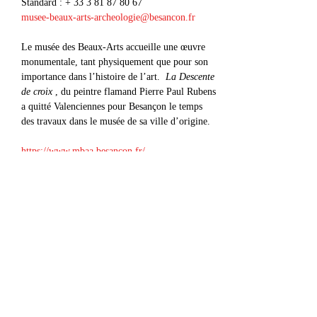
Standard : + 33 3 81 87 80 67
musee-beaux-arts-archeologie@besancon.fr
Le musée des Beaux-Arts accueille une œuvre 
monumentale, tant physiquement que pour son 
importance dans l’histoire de l’art. 
 La Descente 
de croix
 , du peintre flamand Pierre Paul Rubens 
a quitté Valenciennes pour Besançon le temps 
des travaux dans le musée de sa ville d’origine.
https://www.mbaa.besancon.fr/
Afficher plus
Partager cet événement