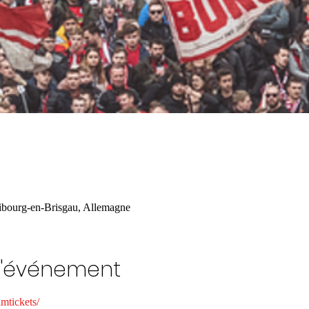
ibourg-en-Brisgau, Allemagne
l'événement
mtickets/