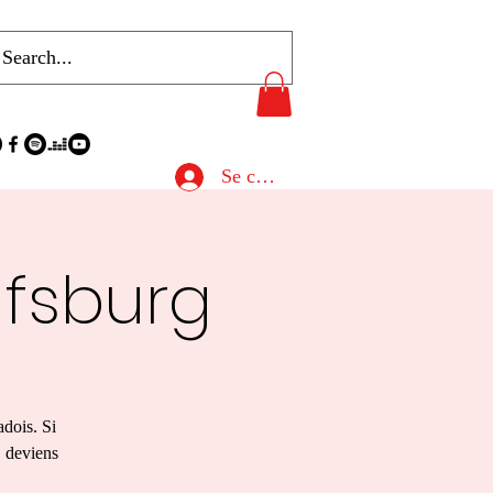
Se connecter
lfsburg
adois. Si
, deviens