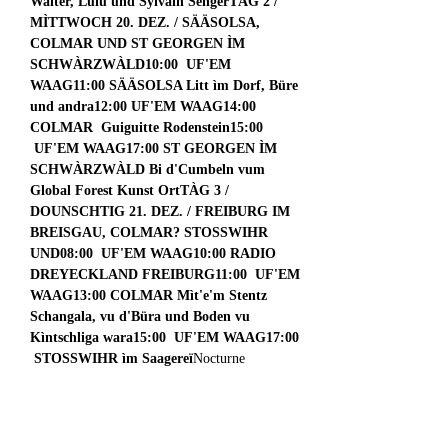
Walter, Lulu und Sylvain Senger
TÀG 2 / 
MÌTTWOCH 20. DEZ. / SÄÄSOLSA, 
COLMAR UND ST GEORGEN ÌM 
SCHWÀRZWÀLD
10:00  UF'EM 
WAAG
11:00 SÄÄSOLSA Litt ìm Dorf, Büre 
und andra
12:00 UF'EM WAAG
14:00 
COLMAR  Guiguitte Rodenstein
15:00 
 UF'EM WAAG
17:00 ST GEORGEN ÌM 
SCHWÀRZWÀLD Bi d'Cumbeln vum 
Global Forest Kunst Ort
TÀG 3 / 
DOUNSCHTIG 21. DEZ. / FREIBURG IM 
BREISGAU, COLMAR? STOSSWIHR 
UND
08:00  UF'EM WAAG
10:00 RADIO 
DREYECKLAND FREIBURG
11:00  UF'EM 
WAAG
13:00 COLMAR Mìt'e'm Stentz 
Schangala, vu d'Büra und Boden vu 
Kìntschliga wara
15:00  UF'EM WAAG
17:00 
 STOSSWIHR ìm Saagereï
Nocturne 
spéciale
TÀG 1 / ZISCHDIG 19. DEZ. / 
STROOSBURG UND MEISENTHÀL
9:00 
FRÛSTÛCK mìt Àlta Gschechtla vu 
Geishüsa11:00 Stocamine (Yann Flory, 