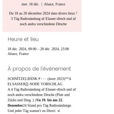
mer. 18 déc.
  |  
Alsace, France
Du 18 au 20 décembre 2024 dans divers lieux !
3 Tàg Radiosàndung uf Elasser-ditsch und uf
noch andra verschiedene Ditsche
Heure et lieu
18 déc. 2024, 09:00 – 20 déc. 2024, 23:00
Alsace, France
À propos de l'événement
SCHNÌTZELBÀNK ٣٠٠٠ (àwer 2023)**A 
ELSASSER∏-NODE VORSCHLAG
A 4 Tàg Radiosàndung uf Elasser-ditsch und uf 
noch andra verschiedene Ditsche (Platt und 
Zücks und Ding :) )
Vu 19. bis àm 22. 
Dezember
24 Stund pro Tàg Radiosàndunge. 
Und jeder Tàg wamm'r en Direct  sì