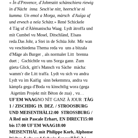
« 
Ìn d'Provence, d'Johreszitt schànschiera riewig 
ìn d'Nàcht  inna. Sesch'se nìtt, heersch'se nì 
kumma. Un emol a Morga, màrsch  d'Auïga uf 
und erwsch a neïa Schàtz.
» René Schickele
4 Tàg uf d'Àlémanischa Waag. Lydt àtroffa und 
mìt Cumbel vu Mosel, Ditschlànd, Elsass 
reda.Das Johr, a Stei in de Schüa Johr. Mìr wan 
vu veschiedena Thema reda vu  uns a bìtzala 
d'Màge als Burger , als normaler Litt  brenna 
duet ;  Gschìchtle vu uns Sorga gann. Zum 
güeta Glick, gitt's Mansch vu Sàche  màcha: 
wamm'r die Litt traffa. Lydt vu sich vu andra 
Lydt vu ìm Kaifig  sìnn bekemmra, andra vu 
kàmpfa gega d'Boda vu kìnschtlig wora (gega 
 Aigetüm Projekt mìt Béton de zua) , vu…
UF'EM WAAG
NO NÌT GANZ À JOUR :
TÀG 
1 / ZISCHDIG 19. DEZ. / STROOSBURG 
UND MEISENTHÀL
12:00  STROSSBURG / 
A Red mìt Pascale Erhart, EN DIRECT
15:00 
bis 17:00 UF'EM WAAG
18:00 
MEISENTHÀL mìt Philippe Korb, Alphonse 