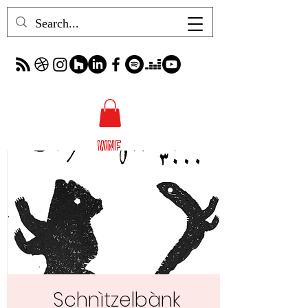
Schnìtzelbànk