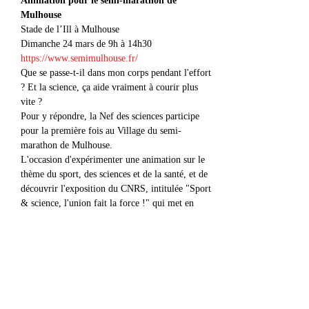
Animation pour le semi-marathon de 
Stade de l’Ill à Mulhouse

Dimanche 24 mars de 9h à 14h30
https://www.semimulhouse.fr/
Que se passe-t-il dans mon corps pendant l'effort 
? Et la science, ça aide vraiment à courir plus 
vite ?
Pour y répondre, la Nef des sciences participe 
pour la première fois au Village du semi-
marathon de Mulhouse.
L'occasion d'expérimenter une animation sur le 
thème du sport, des sciences et de la santé, et de 
découvrir l'exposition du CNRS, intitulée "Sport 
& science, l'union fait la force !" qui met en 
lumière les recherches menées pour aider les 
sportifs à améliorer leurs performances, mesurer 
les effets de l’activité physique sur notre santé et 
lutter contre les discriminations en mettant au 
point des innovations technologiques.